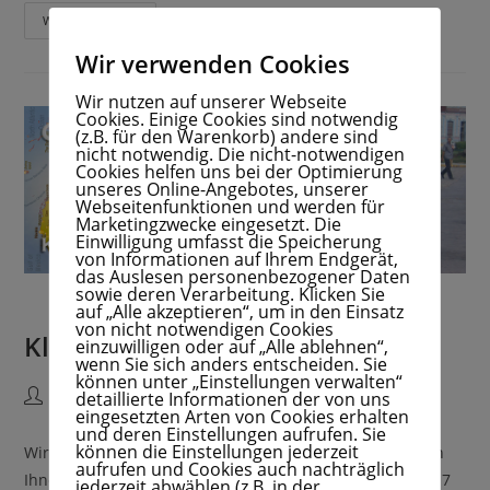
Weiterlesen
Wir verwenden Cookies
Wir nutzen auf unserer Webseite
Cookies. Einige Cookies sind notwendig
(z.B. für den Warenkorb) andere sind
nicht notwendig. Die nicht-notwendigen
Cookies helfen uns bei der Optimierung
unseres Online-Angebotes, unserer
Webseitenfunktionen und werden für
Marketingzwecke eingesetzt. Die
Einwilligung umfasst die Speicherung
von Informationen auf Ihrem Endgerät,
das Auslesen personenbezogener Daten
sowie deren Verarbeitung. Klicken Sie
Radreiseberichte von Kunden für Kunden
auf „Alle akzeptieren“, um in den Einsatz
von nicht notwendigen Cookies
Kleefisch´s Radreiseportal
einzuwilligen oder auf „Alle ablehnen“,
wenn Sie sich anders entscheiden. Sie
können unter „Einstellungen verwalten“
detaillierte Informationen der von uns
Admin
27. Januar 2015
Uncategorized
eingesetzten Arten von Cookies erhalten
und deren Einstellungen aufrufen. Sie
können die Einstellungen jederzeit
Wir freuen uns jetzt schon auf tolle Radreiseberichte von
aufrufen und Cookies auch nachträglich
Ihnen! :-) Pünktlich zur Saisoneröffnung am 01. März 2017
jederzeit abwählen (z.B. in der