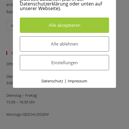
Datenschutzerklärung oder unten auf
eröffnen wir "Kleefisch´s Radreiseportal" - Ein
unserer Webseite).
Radreiseportal von Kunden an Kunden Tipps…
Alle akzeptieren
Weiterlesen
Alle ablehnen
Öffnungszeiten
Einstellungen
Öffnungszeiten
Dienstag – Samstag
|
Datenschutz
Impressum
9.00 – 13.00 Uhr
Dienstag – Freitag
15.00 – 18.30 Uhr
Montags GESCHLOSSEN!