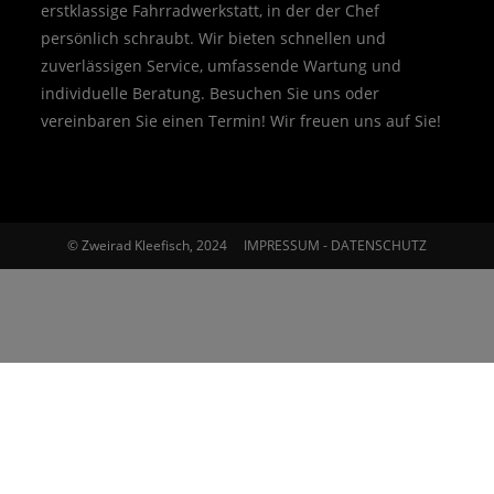
erstklassige Fahrradwerkstatt, in der der Chef
persönlich schraubt. Wir bieten schnellen und
zuverlässigen Service, umfassende Wartung und
individuelle Beratung. Besuchen Sie uns oder
vereinbaren Sie einen Termin! Wir freuen uns auf Sie!
© Zweirad Kleefisch, 2024
IMPRESSUM
-
DATENSCHUTZ