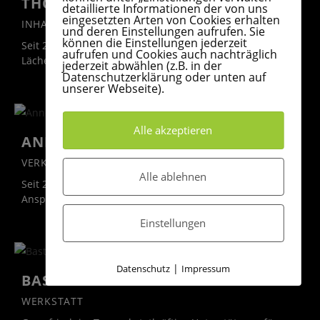
THOMAS KLEEFISCH
detaillierte Informationen der von uns
eingesetzten Arten von Cookies erhalten
INHABER & WERKSTATT
und deren Einstellungen aufrufen. Sie
können die Einstellungen jederzeit
Seit 2002 der Chef des Hauses - immer mit einem
aufrufen und Cookies auch nachträglich
Lächeln im Gesicht und frisch bei der Sache.
jederzeit abwählen (z.B. in der
Datenschutzerklärung oder unten auf
unserer Webseite).
Alle akzeptieren
ANNE LANG
VERKAUF
Alle ablehnen
Seit 2012 dabei! Die gute Seele des Hauses und
Ansprechpartnerin für jedes Problem 😉
Einstellungen
|
Datenschutz
Impressum
BASTIAN SCHERF
WERKSTATT