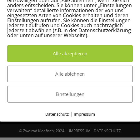
einzuwilligen oder auf „Alle ablehnen“, wenn Sie sich
anders entscheiden. Sie können unter „Einstellungen
verwalten“ detaillierte Informationen der von uns
eingesetzten Arten von Cookies erhalten und deren
Einstellungen aufrufen. Sie können die Einstellungen
jederzeit aufrufen und Cookies auch nachträglich
ÖFFNUNGSZEITEN
jederzeit abwählen (z.B. in der Datenschutzerklärung
Z
oder unten auf unserer Webseite).
C
MONTAG
Geschlossen!
e
Alle akzeptieren
p
DIENSTAG – FREITAG
09:00 – 13:00, 15:00 – 18:30
z
i
Alle ablehnen
SAMSTAG
09:00 – 13:00
v
SONNTAG
Geschlossen!
Einstellungen
|
Datenschutz
Impressum
© Zweirad Kleefisch, 2024
IMPRESSUM
-
DATENSCHUTZ