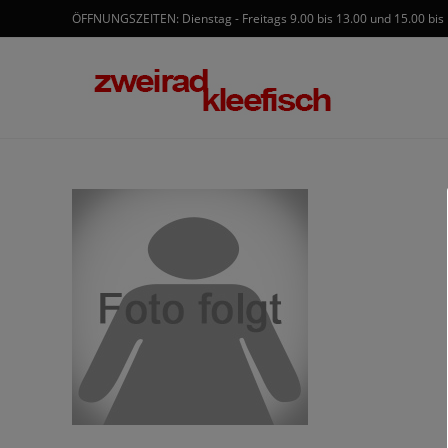
ÖFFNUNGSZEITEN: Dienstag - Freitags 9.00 bis 13.00 und 15.00 bis