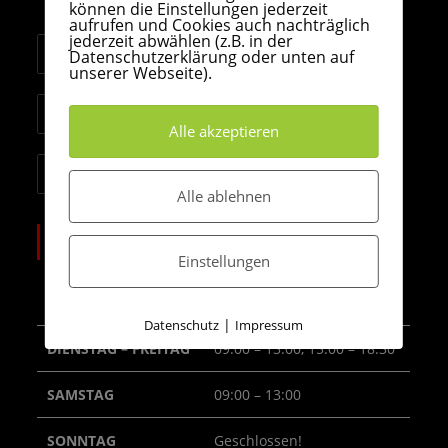
Richrath
können die Einstellungen jederzeit
aufrufen und Cookies auch nachträglich
jederzeit abwählen (z.B. in der
Telefon:
Datenschutzerklärung oder unten auf
+49 (0)2173 71764
unserer Webseite).
Email:
info@zweirad-kleefisch.de
Alle akzeptieren
Website:
www.zweirad-kleefisch.de
Alle ablehnen
ÖFFNUNGSZEITEN
Einstellungen
MONTAG
Geschlossen!
|
Datenschutz
Impressum
DIENSTAG – FREITAG
09:00 – 13:00, 15:00 – 18:30
SAMSTAG
09:00 – 13:00
SONNTAG
Geschlossen!