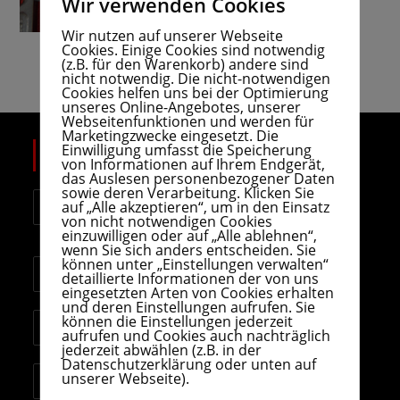
Wir verwenden Cookies
Wir nutzen auf unserer Webseite
Cookies. Einige Cookies sind notwendig
(z.B. für den Warenkorb) andere sind
nicht notwendig. Die nicht-notwendigen
Cookies helfen uns bei der Optimierung
unseres Online-Angebotes, unserer
Webseitenfunktionen und werden für
Marketingzwecke eingesetzt. Die
Einwilligung umfasst die Speicherung
KONTAKT
von Informationen auf Ihrem Endgerät,
das Auslesen personenbezogener Daten
sowie deren Verarbeitung. Klicken Sie
Anschrift:
auf „Alle akzeptieren“, um in den Einsatz
Berghausener Straße 1, 40764 Langenfeld-
von nicht notwendigen Cookies
Richrath
einzuwilligen oder auf „Alle ablehnen“,
wenn Sie sich anders entscheiden. Sie
können unter „Einstellungen verwalten“
Telefon:
detaillierte Informationen der von uns
+49 (0)2173 71764
eingesetzten Arten von Cookies erhalten
und deren Einstellungen aufrufen. Sie
Email:
können die Einstellungen jederzeit
aufrufen und Cookies auch nachträglich
info@zweirad-kleefisch.de
jederzeit abwählen (z.B. in der
Datenschutzerklärung oder unten auf
Website:
unserer Webseite).
www.zweirad-kleefisch.de