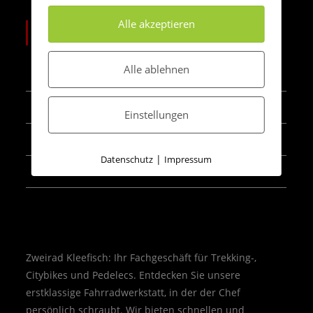
Alle akzeptieren
ÖFFNUNGSZEITEN
Alle ablehnen
MONTAG
Geschlossen!
DIENSTAG – FREITAG
09:00 – 13:00, 15:00 – 18:30
Einstellungen
SAMSTAG
09:00 – 13:00
|
Datenschutz
Impressum
SONNTAG
Geschlossen!
Zweirad Kleefisch: Ihr Fachgeschäft für Trekking-,
Citybikes und Pedelecs. Entdecken Sie unsere
erstklassige Fahrradwerkstatt, in der der Chef
persönlich schraubt. Wir bieten schnellen und