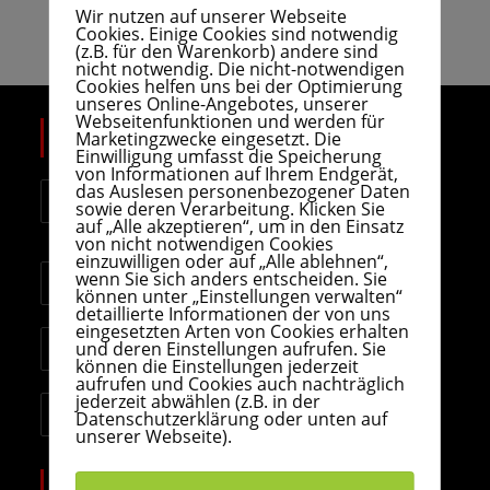
Wir nutzen auf unserer Webseite
Cookies. Einige Cookies sind notwendig
(z.B. für den Warenkorb) andere sind
nicht notwendig. Die nicht-notwendigen
Cookies helfen uns bei der Optimierung
unseres Online-Angebotes, unserer
Webseitenfunktionen und werden für
KONTAKT
Marketingzwecke eingesetzt. Die
Einwilligung umfasst die Speicherung
von Informationen auf Ihrem Endgerät,
Anschrift:
das Auslesen personenbezogener Daten
sowie deren Verarbeitung. Klicken Sie
Berghausener Straße 1, 40764 Langenfeld-
auf „Alle akzeptieren“, um in den Einsatz
Richrath
von nicht notwendigen Cookies
einzuwilligen oder auf „Alle ablehnen“,
Telefon:
wenn Sie sich anders entscheiden. Sie
+49 (0)2173 71764
können unter „Einstellungen verwalten“
detaillierte Informationen der von uns
eingesetzten Arten von Cookies erhalten
Email:
und deren Einstellungen aufrufen. Sie
info@zweirad-kleefisch.de
können die Einstellungen jederzeit
aufrufen und Cookies auch nachträglich
jederzeit abwählen (z.B. in der
Website:
Datenschutzerklärung oder unten auf
www.zweirad-kleefisch.de
unserer Webseite).
ÖFFNUNGSZEITEN